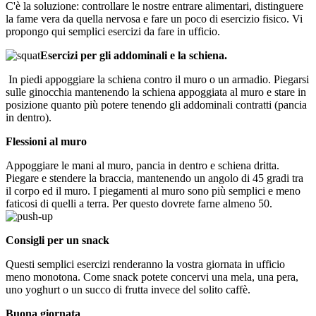
C'è la soluzione: controllare le nostre entrare alimentari, distinguere
la fame vera da quella nervosa e fare un poco di esercizio fisico. Vi
propongo qui semplici esercizi da fare in ufficio.
Esercizi per gli addominali e la schiena.
In piedi appoggiare la schiena contro il muro o un armadio. Piegarsi
sulle ginocchia mantenendo la schiena appoggiata al muro e stare in
posizione quanto più potere tenendo gli addominali contratti (pancia
in dentro).
Flessioni al muro
Appoggiare le mani al muro, pancia in dentro e schiena dritta.
Piegare e stendere la braccia, mantenendo un angolo di 45 gradi tra
il corpo ed il muro. I piegamenti al muro sono più semplici e meno
faticosi di quelli a terra. Per questo dovrete farne almeno 50.
Consigli per un snack
Questi semplici esercizi renderanno la vostra giornata in ufficio
meno monotona. Come snack potete concervi una mela, una pera,
uno yoghurt o un succo di frutta invece del solito caffè.
Buona giornata