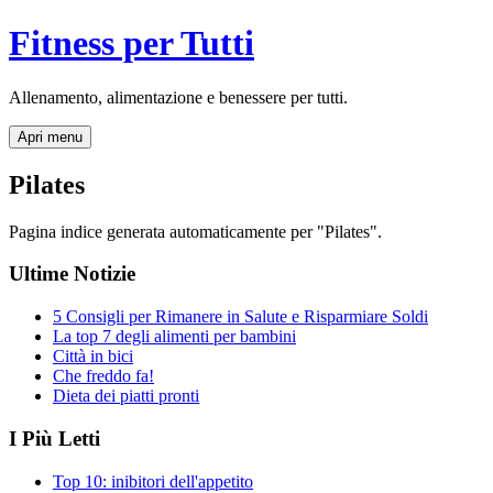
Fitness per Tutti
Allenamento, alimentazione e benessere per tutti.
Apri menu
Pilates
Pagina indice generata automaticamente per "Pilates".
Ultime Notizie
5 Consigli per Rimanere in Salute e Risparmiare Soldi
La top 7 degli alimenti per bambini
Città in bici
Che freddo fa!
Dieta dei piatti pronti
I Più Letti
Top 10: inibitori dell'appetito