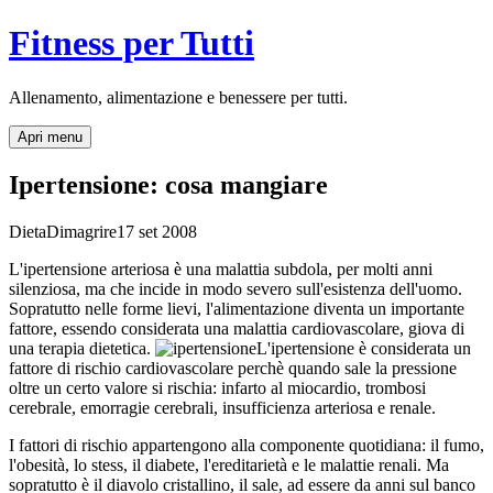
Fitness per Tutti
Allenamento, alimentazione e benessere per tutti.
Apri menu
Ipertensione: cosa mangiare
Dieta
Dimagrire
17 set 2008
L'ipertensione arteriosa è una malattia subdola, per molti anni
silenziosa, ma che incide in modo severo sull'esistenza dell'uomo.
Sopratutto nelle forme lievi, l'alimentazione diventa un importante
fattore, essendo considerata una malattia cardiovascolare, giova di
una terapia dietetica.
L'ipertensione è considerata un
fattore di rischio cardiovascolare perchè quando sale la pressione
oltre un certo valore si rischia: infarto al miocardio, trombosi
cerebrale, emorragie cerebrali, insufficienza arteriosa e renale.
I fattori di rischio appartengono alla componente quotidiana: il fumo,
l'obesità, lo stess, il diabete, l'ereditarietà e le malattie renali. Ma
sopratutto è il diavolo cristallino, il sale, ad essere da anni sul banco