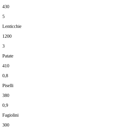
430
5
Lenticchie
1200
3
Patate
410
0,8
Piselli
380
0,9
Fagiolini
300