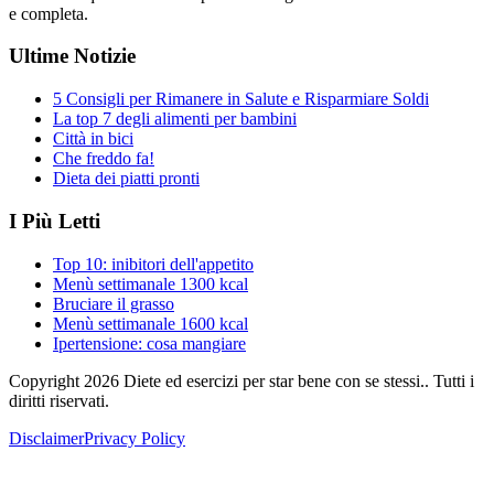
e completa.
Ultime Notizie
5 Consigli per Rimanere in Salute e Risparmiare Soldi
La top 7 degli alimenti per bambini
Città in bici
Che freddo fa!
Dieta dei piatti pronti
I Più Letti
Top 10: inibitori dell'appetito
Menù settimanale 1300 kcal
Bruciare il grasso
Menù settimanale 1600 kcal
Ipertensione: cosa mangiare
Copyright
2026
Diete ed esercizi per star bene con se stessi.. Tutti i
diritti riservati.
Disclaimer
Privacy Policy