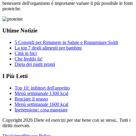
benessere dell'organismo è importante variare il più possibile le fonti
proteiche.
Ultime Notizie
5 Consigli per Rimanere in Salute e Risparmiare Soldi
La top 7 degli alimenti per bambini
Città in bici
Che freddo fa!
Dieta dei piatti pronti
I Più Letti
Top 10: inibitori dell'appetito
Menù settimanale 1300 kcal
Bruciare il grasso
Menù settimanale 1600 kcal
Ipertensione: cosa mangiare
Copyright
2026
Diete ed esercizi per star bene con se stessi.. Tutti i
diritti riservati.
Disclaimer
Privacy Policy