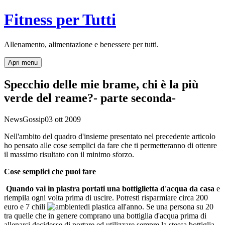
Fitness per Tutti
Allenamento, alimentazione e benessere per tutti.
Apri menu
Specchio delle mie brame, chi è la più
verde del reame?- parte seconda-
News
Gossip
03 ott 2009
Nell'ambito del quadro d'insieme presentato nel precedente articolo
ho pensato alle cose semplici da fare che ti permetteranno di ottenre
il massimo risultato con il minimo sforzo.
Cose semplici che puoi fare
Quando vai in plastra portati una bottiglietta d'acqua da casa
e
riempila ogni volta prima di uscire. Potresti risparmiare circa 200
euro e 7 chili
di plastica all'anno. Se una persona su 20
tra quelle che in genere comprano una bottiglia d'acqua prima di
allenarsi decidesse di portare ed utilizzare sempre la stessa bottiglia,