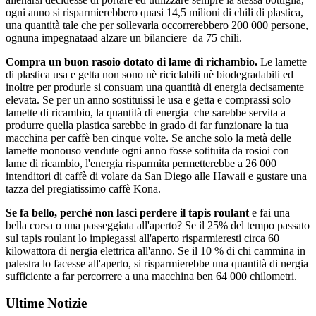
ogni anno si risparmierebbero quasi 14,5 milioni di chili di plastica,
una quantità tale che per sollevarla occorrerebbero 200 000 persone,
ognuna impegnataad alzare un bilanciere da 75 chili.
Compra un buon rasoio dotato di lame di richambio.
Le lamette
di plastica usa e getta non sono nè riciclabili nè biodegradabili ed
inoltre per produrle si consuam una quantità di energia decisamente
elevata. Se per un anno sostituissi le usa e getta e comprassi solo
lamette di ricambio, la quantità di energia che sarebbe servita a
produrre quella plastica sarebbe in grado di far funzionare la tua
macchina per caffè ben cinque volte. Se anche solo la metà delle
lamette monouso vendute ogni anno fosse sotituita da rosioi con
lame di ricambio, l'energia risparmita permetterebbe a 26 000
intenditori di caffè di volare da San Diego alle Hawaii e gustare una
tazza del pregiatissimo caffè Kona.
Se fa bello, perchè non lasci perdere il tapis roulant
e fai una
bella corsa o una passeggiata all'aperto? Se il 25% del tempo passato
sul tapis roulant lo impiegassi all'aperto risparmieresti circa 60
kilowattora di nergia elettrica all'anno. Se il 10 % di chi cammina in
palestra lo facesse all'aperto, si risparmierebbe una quantità di nergia
sufficiente a far percorrere a una macchina ben 64 000 chilometri.
Ultime Notizie