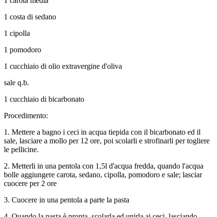
1 carota media
1 costa di sedano
1 cipolla
1 pomodoro
1 cucchiaio di olio extravergine d'oliva
sale q.b.
1 cucchiaio di bicarbonato
Procedimento:
1. Mettere a bagno i ceci in acqua tiepida con il bicarbonato ed il
sale, lasciare a mollo per 12 ore, poi scolarli e strofinarli per togliere
le pellicine.
2. Metterli in una pentola con 1,5l d'acqua fredda, quando l'acqua
bolle aggiungere carota, sedano, cipolla, pomodoro e sale; lasciar
cuocere per 2 ore
3. Cuocere in una pentola a parte la pasta
4. Quando la pasta è pronta, scolarla ed unirla ai ceci, lasciando